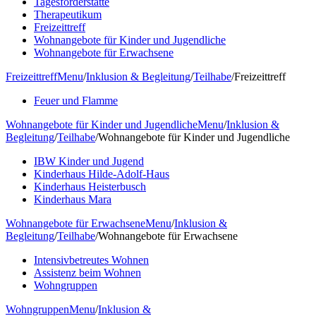
Tagesförderstätte
Therapeutikum
Freizeittreff
Wohnangebote für Kinder und Jugendliche
Wohnangebote für Erwachsene
Freizeittreff
Menu
/
Inklusion & Begleitung
/
Teilhabe
/
Freizeittreff
Feuer und Flamme
Wohnangebote für Kinder und Jugendliche
Menu
/
Inklusion &
Begleitung
/
Teilhabe
/
Wohnangebote für Kinder und Jugendliche
IBW Kinder und Jugend
Kinderhaus Hilde-Adolf-Haus
Kinderhaus Heisterbusch
Kinderhaus Mara
Wohnangebote für Erwachsene
Menu
/
Inklusion &
Begleitung
/
Teilhabe
/
Wohnangebote für Erwachsene
Intensivbetreutes Wohnen
Assistenz beim Wohnen
Wohngruppen
Wohngruppen
Menu
/
Inklusion &