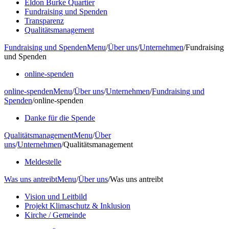
Eldon Burke Quartier
Fundraising und Spenden
Transparenz
Qualitätsmanagement
Fundraising und Spenden
Menu
/
Über uns
/
Unternehmen
/
Fundraising
und Spenden
online-spenden
online-spenden
Menu
/
Über uns
/
Unternehmen
/
Fundraising und
Spenden
/
online-spenden
Danke für die Spende
Qualitätsmanagement
Menu
/
Über
uns
/
Unternehmen
/
Qualitätsmanagement
Meldestelle
Was uns antreibt
Menu
/
Über uns
/
Was uns antreibt
Vision und Leitbild
Projekt Klimaschutz & Inklusion
Kirche / Gemeinde