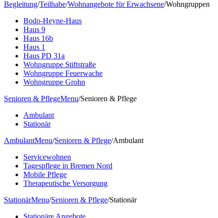
Begleitung
/
Teilhabe
/
Wohnangebote für Erwachsene
/
Wohngruppen
Bodo-Heyne-Haus
Haus 9
Haus 16b
Haus 1
Haus PD 31a
Wohngruppe Stiftstraße
Wohngruppe Feuerwache
Wohngruppe Grohn
Senioren & Pflege
Menu
/
Senioren & Pflege
Ambulant
Stationär
Ambulant
Menu
/
Senioren & Pflege
/
Ambulant
Servicewohnen
Tagespflege in Bremen Nord
Mobile Pflege
Therapeutische Versorgung
Stationär
Menu
/
Senioren & Pflege
/
Stationär
Stationäre Angebote