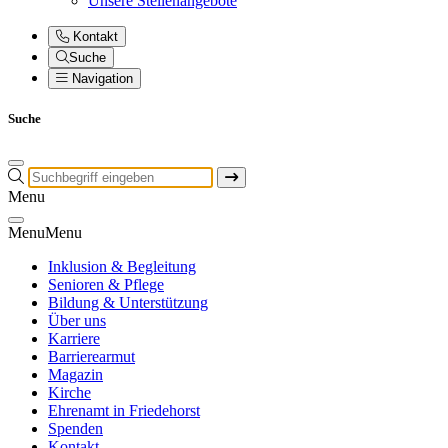
Unsere Stellenangebote
Kontakt
Suche
Navigation
Suche
Menu
Menu
Menu
Inklusion & Begleitung
Senioren & Pflege
Bildung & Unterstützung
Über uns
Karriere
Barrierearmut
Magazin
Kirche
Ehrenamt in Friedehorst
Spenden
Kontakt