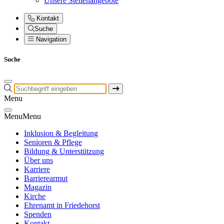
Unsere Stellenangebote
Kontakt
Suche
Navigation
Suche
Menu
Menu
Menu
Inklusion & Begleitung
Senioren & Pflege
Bildung & Unterstützung
Über uns
Karriere
Barrierearmut
Magazin
Kirche
Ehrenamt in Friedehorst
Spenden
Kontakt