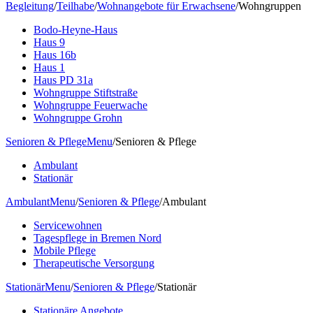
Begleitung
/
Teilhabe
/
Wohnangebote für Erwachsene
/
Wohngruppen
Bodo-Heyne-Haus
Haus 9
Haus 16b
Haus 1
Haus PD 31a
Wohngruppe Stiftstraße
Wohngruppe Feuerwache
Wohngruppe Grohn
Senioren & Pflege
Menu
/
Senioren & Pflege
Ambulant
Stationär
Ambulant
Menu
/
Senioren & Pflege
/
Ambulant
Servicewohnen
Tagespflege in Bremen Nord
Mobile Pflege
Therapeutische Versorgung
Stationär
Menu
/
Senioren & Pflege
/
Stationär
Stationäre Angebote