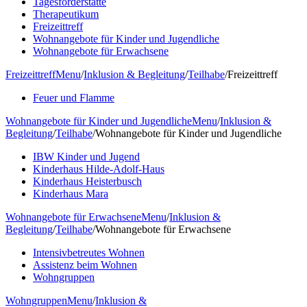
Tagesförderstätte
Therapeutikum
Freizeittreff
Wohnangebote für Kinder und Jugendliche
Wohnangebote für Erwachsene
Freizeittreff
Menu
/
Inklusion & Begleitung
/
Teilhabe
/
Freizeittreff
Feuer und Flamme
Wohnangebote für Kinder und Jugendliche
Menu
/
Inklusion &
Begleitung
/
Teilhabe
/
Wohnangebote für Kinder und Jugendliche
IBW Kinder und Jugend
Kinderhaus Hilde-Adolf-Haus
Kinderhaus Heisterbusch
Kinderhaus Mara
Wohnangebote für Erwachsene
Menu
/
Inklusion &
Begleitung
/
Teilhabe
/
Wohnangebote für Erwachsene
Intensivbetreutes Wohnen
Assistenz beim Wohnen
Wohngruppen
Wohngruppen
Menu
/
Inklusion &