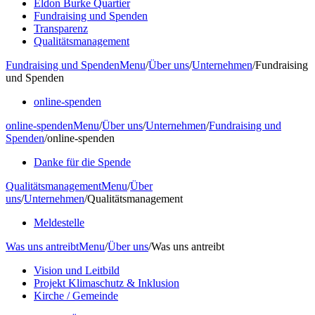
Eldon Burke Quartier
Fundraising und Spenden
Transparenz
Qualitätsmanagement
Fundraising und Spenden
Menu
/
Über uns
/
Unternehmen
/
Fundraising
und Spenden
online-spenden
online-spenden
Menu
/
Über uns
/
Unternehmen
/
Fundraising und
Spenden
/
online-spenden
Danke für die Spende
Qualitätsmanagement
Menu
/
Über
uns
/
Unternehmen
/
Qualitätsmanagement
Meldestelle
Was uns antreibt
Menu
/
Über uns
/
Was uns antreibt
Vision und Leitbild
Projekt Klimaschutz & Inklusion
Kirche / Gemeinde