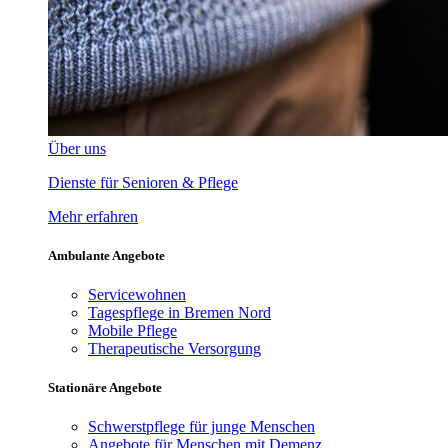
Über uns
Dienste für Senioren & Pflege
Mehr erfahren
Ambulante Angebote
Servicewohnen
Tagespflege in Bremen Nord
Mobile Pflege
Therapeutische Versorgung
Stationäre Angebote
Schwerstpflege für junge Menschen
Angebote für Menschen mit Demenz