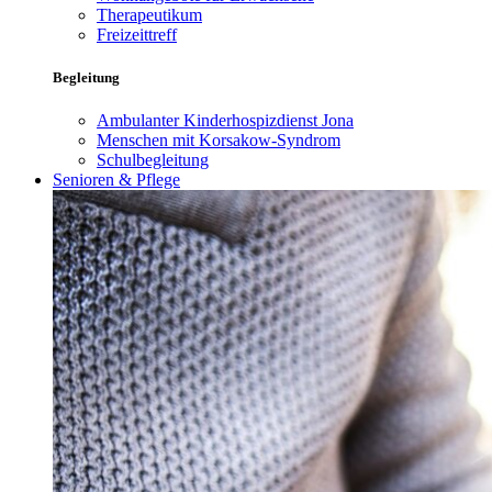
Therapeutikum
Freizeittreff
Begleitung
Ambulanter Kinderhospizdienst Jona
Menschen mit Korsakow-Syndrom
Schulbegleitung
Senioren & Pflege