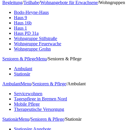
Begleitung
/
Teilhabe
/
Wohnangebote für Erwachsene
/
Wohngruppen
Bodo-Heyne-Haus
Haus 9
Haus 16b
Haus 1
Haus PD 31a
Wohngruppe Stiftstraße
Wohngruppe Feuerwache
Wohngruppe Grohn
Senioren & Pflege
Menu
/
Senioren & Pflege
Ambulant
Stationär
Ambulant
Menu
/
Senioren & Pflege
/
Ambulant
Servicewohnen
Tagespflege in Bremen Nord
Mobile Pflege
Therapeutische Versorgung
Stationär
Menu
/
Senioren & Pflege
/
Stationär
Stationäre Angebote