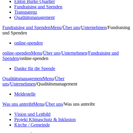
Eldon Burke Quartier
Fundraising und Spenden
Transparenz
Qualitätsmanagement
Fundraising und Spenden
Menu
/
Über uns
/
Unternehmen
/
Fundraising
und Spenden
online-spenden
online-spenden
Menu
/
Über uns
/
Unternehmen
/
Fundraising und
Spenden
/
online-spenden
Danke für die Spende
Qualitätsmanagement
Menu
/
Über
uns
/
Unternehmen
/
Qualitätsmanagement
Meldestelle
Was uns antreibt
Menu
/
Über uns
/
Was uns antreibt
Vision und Leitbild
Projekt Klimaschutz & Inklusion
Kirche / Gemeinde