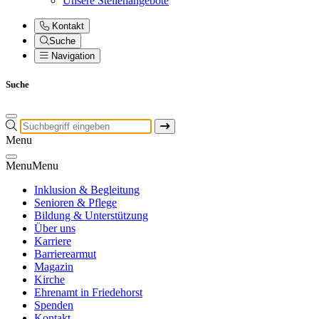
Unsere Stellenangebote
Kontakt
Suche
Navigation
Suche
Menu
Menu
Menu
Inklusion & Begleitung
Senioren & Pflege
Bildung & Unterstützung
Über uns
Karriere
Barrierearmut
Magazin
Kirche
Ehrenamt in Friedehorst
Spenden
Kontakt