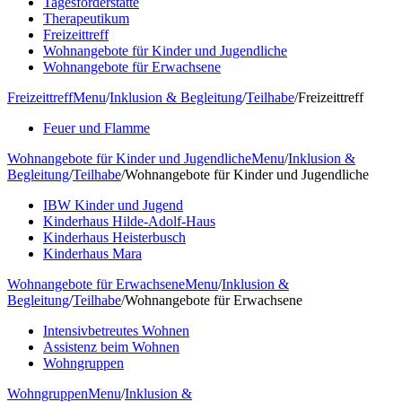
Tagesförderstätte
Therapeutikum
Freizeittreff
Wohnangebote für Kinder und Jugendliche
Wohnangebote für Erwachsene
Freizeittreff
Menu
/
Inklusion & Begleitung
/
Teilhabe
/
Freizeittreff
Feuer und Flamme
Wohnangebote für Kinder und Jugendliche
Menu
/
Inklusion &
Begleitung
/
Teilhabe
/
Wohnangebote für Kinder und Jugendliche
IBW Kinder und Jugend
Kinderhaus Hilde-Adolf-Haus
Kinderhaus Heisterbusch
Kinderhaus Mara
Wohnangebote für Erwachsene
Menu
/
Inklusion &
Begleitung
/
Teilhabe
/
Wohnangebote für Erwachsene
Intensivbetreutes Wohnen
Assistenz beim Wohnen
Wohngruppen
Wohngruppen
Menu
/
Inklusion &