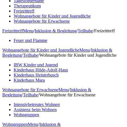
Tagesförderstätte
Therapeutikum
Freizeittreff
Wohnangebote für Kinder und Jugendliche
Wohnangebote für Erwachsene
Freizeittreff
Menu
/
Inklusion & Begleitung
/
Teilhabe
/
Freizeittreff
Feuer und Flamme
Wohnangebote für Kinder und Jugendliche
Menu
/
Inklusion &
Begleitung
/
Teilhabe
/
Wohnangebote für Kinder und Jugendliche
IBW Kinder und Jugend
Kinderhaus Hilde-Adolf-Haus
Kinderhaus Heisterbusch
Kinderhaus Mara
Wohnangebote für Erwachsene
Menu
/
Inklusion &
Begleitung
/
Teilhabe
/
Wohnangebote für Erwachsene
Intensivbetreutes Wohnen
Assistenz beim Wohnen
Wohngruppen
Wohngruppen
Menu
/
Inklusion &