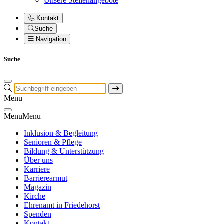
Unsere Stellenangebote
Kontakt
Suche
Navigation
Suche
Menu
Menu
Menu
Inklusion & Begleitung
Senioren & Pflege
Bildung & Unterstützung
Über uns
Karriere
Barrierearmut
Magazin
Kirche
Ehrenamt in Friedehorst
Spenden
Kontakt