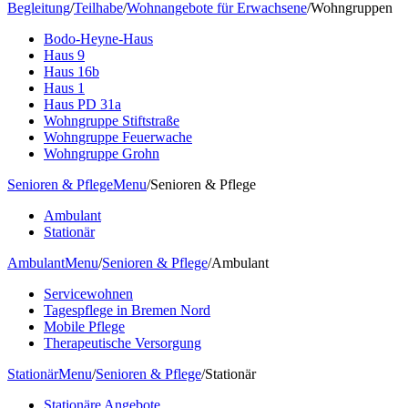
Begleitung
/
Teilhabe
/
Wohnangebote für Erwachsene
/
Wohngruppen
Bodo-Heyne-Haus
Haus 9
Haus 16b
Haus 1
Haus PD 31a
Wohngruppe Stiftstraße
Wohngruppe Feuerwache
Wohngruppe Grohn
Senioren & Pflege
Menu
/
Senioren & Pflege
Ambulant
Stationär
Ambulant
Menu
/
Senioren & Pflege
/
Ambulant
Servicewohnen
Tagespflege in Bremen Nord
Mobile Pflege
Therapeutische Versorgung
Stationär
Menu
/
Senioren & Pflege
/
Stationär
Stationäre Angebote