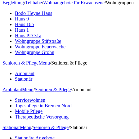
Begleitung
/
Teilhabe
/
Wohnangebote für Erwachsene
/
Wohngruppen
Bodo-Heyne-Haus
Haus 9
Haus 16b
Haus 1
Haus PD 31a
Wohngruppe Stiftstraße
Wohngruppe Feuerwache
Wohngruppe Grohn
Senioren & Pflege
Menu
/
Senioren & Pflege
Ambulant
Stationär
Ambulant
Menu
/
Senioren & Pflege
/
Ambulant
Servicewohnen
Tagespflege in Bremen Nord
Mobile Pflege
Therapeutische Versorgung
Stationär
Menu
/
Senioren & Pflege
/
Stationär
Stationäre Angebote