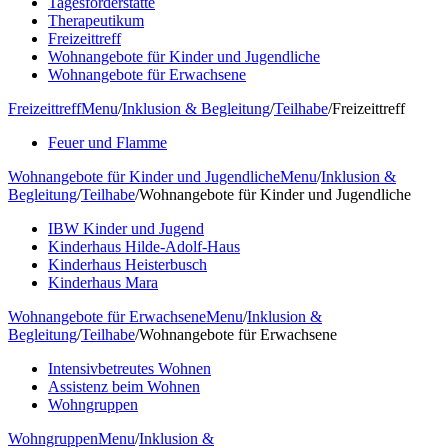
Tagesförderstätte
Therapeutikum
Freizeittreff
Wohnangebote für Kinder und Jugendliche
Wohnangebote für Erwachsene
Freizeittreff
Menu
/
Inklusion & Begleitung
/
Teilhabe
/
Freizeittreff
Feuer und Flamme
Wohnangebote für Kinder und Jugendliche
Menu
/
Inklusion &
Begleitung
/
Teilhabe
/
Wohnangebote für Kinder und Jugendliche
IBW Kinder und Jugend
Kinderhaus Hilde-Adolf-Haus
Kinderhaus Heisterbusch
Kinderhaus Mara
Wohnangebote für Erwachsene
Menu
/
Inklusion &
Begleitung
/
Teilhabe
/
Wohnangebote für Erwachsene
Intensivbetreutes Wohnen
Assistenz beim Wohnen
Wohngruppen
Wohngruppen
Menu
/
Inklusion &