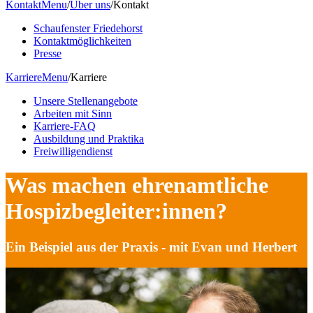
Kontakt
Menu
/
Über uns
/
Kontakt
Schaufenster Friedehorst
Kontaktmöglichkeiten
Presse
Karriere
Menu
/
Karriere
Unsere Stellenangebote
Arbeiten mit Sinn
Karriere-FAQ
Ausbildung und Praktika
Freiwilligendienst
Was machen ehrenamtliche
Hospizbegleiter:innen?
Ein Beispiel aus der Praxis - mit Evan und Herbert