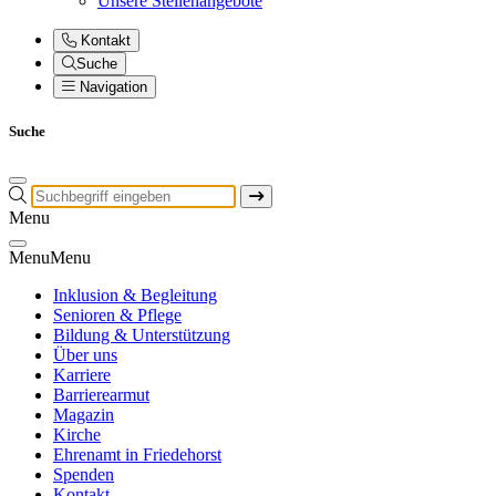
Unsere Stellenangebote
Kontakt
Suche
Navigation
Suche
Menu
Menu
Menu
Inklusion & Begleitung
Senioren & Pflege
Bildung & Unterstützung
Über uns
Karriere
Barrierearmut
Magazin
Kirche
Ehrenamt in Friedehorst
Spenden
Kontakt