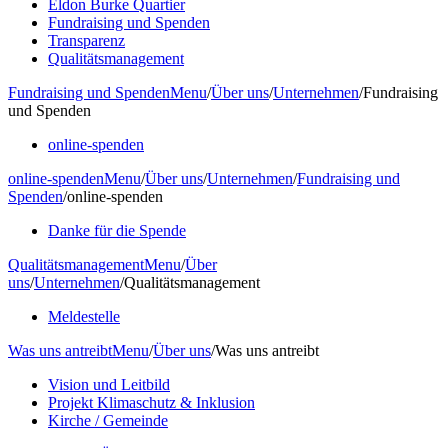
Eldon Burke Quartier
Fundraising und Spenden
Transparenz
Qualitätsmanagement
Fundraising und Spenden
Menu
/
Über uns
/
Unternehmen
/
Fundraising
und Spenden
online-spenden
online-spenden
Menu
/
Über uns
/
Unternehmen
/
Fundraising und
Spenden
/
online-spenden
Danke für die Spende
Qualitätsmanagement
Menu
/
Über
uns
/
Unternehmen
/
Qualitätsmanagement
Meldestelle
Was uns antreibt
Menu
/
Über uns
/
Was uns antreibt
Vision und Leitbild
Projekt Klimaschutz & Inklusion
Kirche / Gemeinde