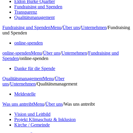
Eldon Burke Quartier
Fundraising und Spenden
Transparenz
Qualitätsmanagement
Fundraising und Spenden
Menu
/
Über uns
/
Unternehmen
/
Fundraising
und Spenden
online-spenden
online-spenden
Menu
/
Über uns
/
Unternehmen
/
Fundraising und
Spenden
/
online-spenden
Danke für die Spende
Qualitätsmanagement
Menu
/
Über
uns
/
Unternehmen
/
Qualitätsmanagement
Meldestelle
Was uns antreibt
Menu
/
Über uns
/
Was uns antreibt
Vision und Leitbild
Projekt Klimaschutz & Inklusion
Kirche / Gemeinde