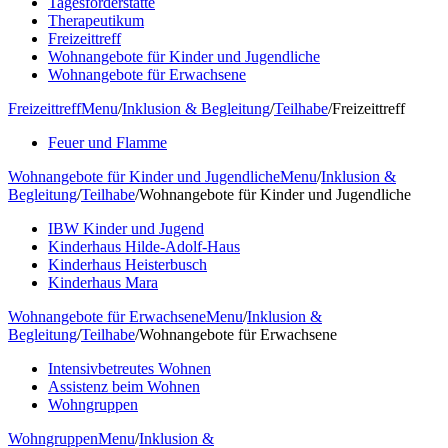
Tagesförderstätte
Therapeutikum
Freizeittreff
Wohnangebote für Kinder und Jugendliche
Wohnangebote für Erwachsene
Freizeittreff
Menu
/
Inklusion & Begleitung
/
Teilhabe
/
Freizeittreff
Feuer und Flamme
Wohnangebote für Kinder und Jugendliche
Menu
/
Inklusion &
Begleitung
/
Teilhabe
/
Wohnangebote für Kinder und Jugendliche
IBW Kinder und Jugend
Kinderhaus Hilde-Adolf-Haus
Kinderhaus Heisterbusch
Kinderhaus Mara
Wohnangebote für Erwachsene
Menu
/
Inklusion &
Begleitung
/
Teilhabe
/
Wohnangebote für Erwachsene
Intensivbetreutes Wohnen
Assistenz beim Wohnen
Wohngruppen
Wohngruppen
Menu
/
Inklusion &