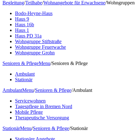
Begleitung
/
Teilhabe
/
Wohnangebote für Erwachsene
/
Wohngruppen
Bodo-Heyne-Haus
Haus 9
Haus 16b
Haus 1
Haus PD 31a
Wohngruppe Stiftstraße
Wohngruppe Feuerwache
Wohngruppe Grohn
Senioren & Pflege
Menu
/
Senioren & Pflege
Ambulant
Stationär
Ambulant
Menu
/
Senioren & Pflege
/
Ambulant
Servicewohnen
Tagespflege in Bremen Nord
Mobile Pflege
Therapeutische Versorgung
Stationär
Menu
/
Senioren & Pflege
/
Stationär
Stationäre Angebote