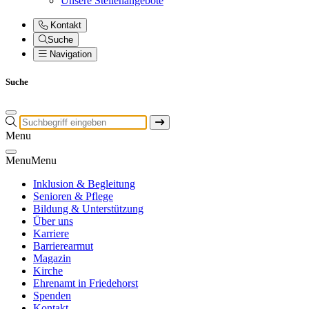
Unsere Stellenangebote
Kontakt
Suche
Navigation
Suche
Menu
Menu
Menu
Inklusion & Begleitung
Senioren & Pflege
Bildung & Unterstützung
Über uns
Karriere
Barrierearmut
Magazin
Kirche
Ehrenamt in Friedehorst
Spenden
Kontakt