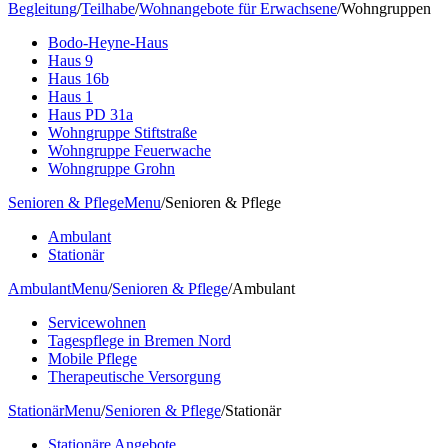
Begleitung
/
Teilhabe
/
Wohnangebote für Erwachsene
/
Wohngruppen
Bodo-Heyne-Haus
Haus 9
Haus 16b
Haus 1
Haus PD 31a
Wohngruppe Stiftstraße
Wohngruppe Feuerwache
Wohngruppe Grohn
Senioren & Pflege
Menu
/
Senioren & Pflege
Ambulant
Stationär
Ambulant
Menu
/
Senioren & Pflege
/
Ambulant
Servicewohnen
Tagespflege in Bremen Nord
Mobile Pflege
Therapeutische Versorgung
Stationär
Menu
/
Senioren & Pflege
/
Stationär
Stationäre Angebote