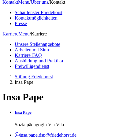
Kontakt
Menu
/
Über uns
/
Kontakt
Schaufenster Friedehorst
Kontaktmöglichkeiten
Presse
Karriere
Menu
/
Karriere
Unsere Stellenangebote
Arbeiten mit Sinn
Karriere-FAQ
Ausbildung und Praktika
Freiwilligendienst
Stiftung Friedehorst
Insa Pape
Insa Pape
Insa Pape
Sozialpädagogin Via Vita
insa.pape.dsp@friedehorst.de