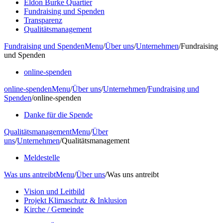
Eldon Burke Quartier
Fundraising und Spenden
Transparenz
Qualitätsmanagement
Fundraising und Spenden
Menu
/
Über uns
/
Unternehmen
/
Fundraising
und Spenden
online-spenden
online-spenden
Menu
/
Über uns
/
Unternehmen
/
Fundraising und
Spenden
/
online-spenden
Danke für die Spende
Qualitätsmanagement
Menu
/
Über
uns
/
Unternehmen
/
Qualitätsmanagement
Meldestelle
Was uns antreibt
Menu
/
Über uns
/
Was uns antreibt
Vision und Leitbild
Projekt Klimaschutz & Inklusion
Kirche / Gemeinde