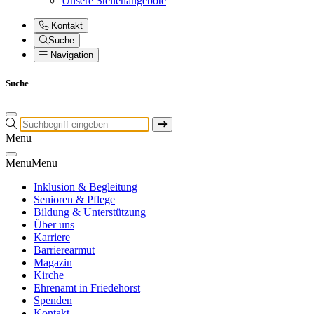
Unsere Stellenangebote
Kontakt
Suche
Navigation
Suche
Menu
Menu
Menu
Inklusion & Begleitung
Senioren & Pflege
Bildung & Unterstützung
Über uns
Karriere
Barrierearmut
Magazin
Kirche
Ehrenamt in Friedehorst
Spenden
Kontakt