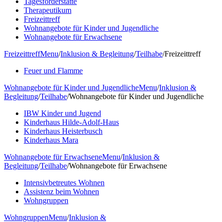
Tagesförderstätte
Therapeutikum
Freizeittreff
Wohnangebote für Kinder und Jugendliche
Wohnangebote für Erwachsene
Freizeittreff
Menu
/
Inklusion & Begleitung
/
Teilhabe
/
Freizeittreff
Feuer und Flamme
Wohnangebote für Kinder und Jugendliche
Menu
/
Inklusion &
Begleitung
/
Teilhabe
/
Wohnangebote für Kinder und Jugendliche
IBW Kinder und Jugend
Kinderhaus Hilde-Adolf-Haus
Kinderhaus Heisterbusch
Kinderhaus Mara
Wohnangebote für Erwachsene
Menu
/
Inklusion &
Begleitung
/
Teilhabe
/
Wohnangebote für Erwachsene
Intensivbetreutes Wohnen
Assistenz beim Wohnen
Wohngruppen
Wohngruppen
Menu
/
Inklusion &