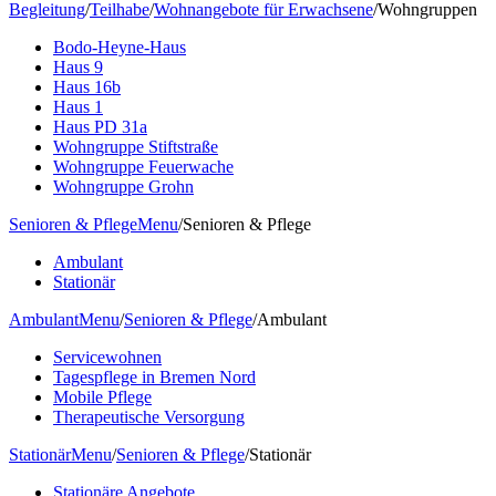
Begleitung
/
Teilhabe
/
Wohnangebote für Erwachsene
/
Wohngruppen
Bodo-Heyne-Haus
Haus 9
Haus 16b
Haus 1
Haus PD 31a
Wohngruppe Stiftstraße
Wohngruppe Feuerwache
Wohngruppe Grohn
Senioren & Pflege
Menu
/
Senioren & Pflege
Ambulant
Stationär
Ambulant
Menu
/
Senioren & Pflege
/
Ambulant
Servicewohnen
Tagespflege in Bremen Nord
Mobile Pflege
Therapeutische Versorgung
Stationär
Menu
/
Senioren & Pflege
/
Stationär
Stationäre Angebote