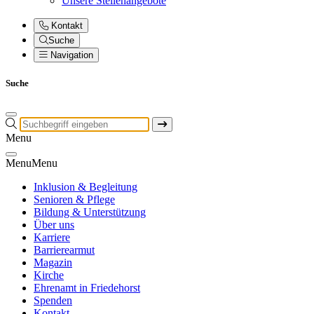
Unsere Stellenangebote
Kontakt
Suche
Navigation
Suche
Menu
Menu
Menu
Inklusion & Begleitung
Senioren & Pflege
Bildung & Unterstützung
Über uns
Karriere
Barrierearmut
Magazin
Kirche
Ehrenamt in Friedehorst
Spenden
Kontakt