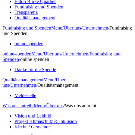
Eldon Burke Quartier
Fundraising und Spenden
Transparenz
Qualitätsmanagement
Fundraising und Spenden
Menu
/
Über uns
/
Unternehmen
/
Fundraising
und Spenden
online-spenden
online-spenden
Menu
/
Über uns
/
Unternehmen
/
Fundraising und
Spenden
/
online-spenden
Danke für die Spende
Qualitätsmanagement
Menu
/
Über
uns
/
Unternehmen
/
Qualitätsmanagement
Meldestelle
Was uns antreibt
Menu
/
Über uns
/
Was uns antreibt
Vision und Leitbild
Projekt Klimaschutz & Inklusion
Kirche / Gemeinde