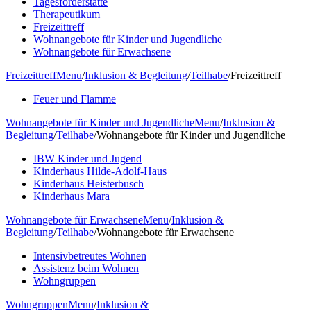
Tagesförderstätte
Therapeutikum
Freizeittreff
Wohnangebote für Kinder und Jugendliche
Wohnangebote für Erwachsene
Freizeittreff
Menu
/
Inklusion & Begleitung
/
Teilhabe
/
Freizeittreff
Feuer und Flamme
Wohnangebote für Kinder und Jugendliche
Menu
/
Inklusion &
Begleitung
/
Teilhabe
/
Wohnangebote für Kinder und Jugendliche
IBW Kinder und Jugend
Kinderhaus Hilde-Adolf-Haus
Kinderhaus Heisterbusch
Kinderhaus Mara
Wohnangebote für Erwachsene
Menu
/
Inklusion &
Begleitung
/
Teilhabe
/
Wohnangebote für Erwachsene
Intensivbetreutes Wohnen
Assistenz beim Wohnen
Wohngruppen
Wohngruppen
Menu
/
Inklusion &