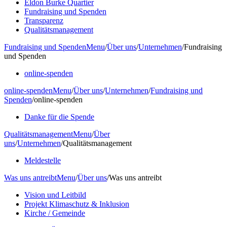
Eldon Burke Quartier
Fundraising und Spenden
Transparenz
Qualitätsmanagement
Fundraising und Spenden
Menu
/
Über uns
/
Unternehmen
/
Fundraising
und Spenden
online-spenden
online-spenden
Menu
/
Über uns
/
Unternehmen
/
Fundraising und
Spenden
/
online-spenden
Danke für die Spende
Qualitätsmanagement
Menu
/
Über
uns
/
Unternehmen
/
Qualitätsmanagement
Meldestelle
Was uns antreibt
Menu
/
Über uns
/
Was uns antreibt
Vision und Leitbild
Projekt Klimaschutz & Inklusion
Kirche / Gemeinde