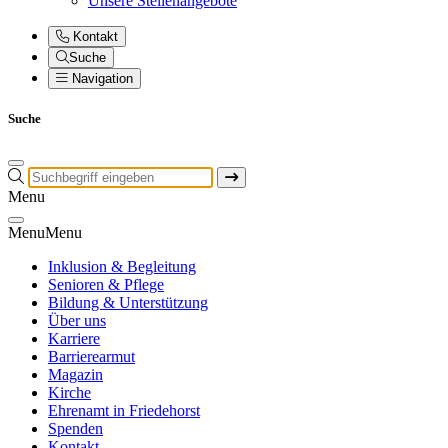
Unsere Stellenangebote
Kontakt
Suche
Navigation
Suche
Menu
Menu
Menu
Inklusion & Begleitung
Senioren & Pflege
Bildung & Unterstützung
Über uns
Karriere
Barrierearmut
Magazin
Kirche
Ehrenamt in Friedehorst
Spenden
Kontakt