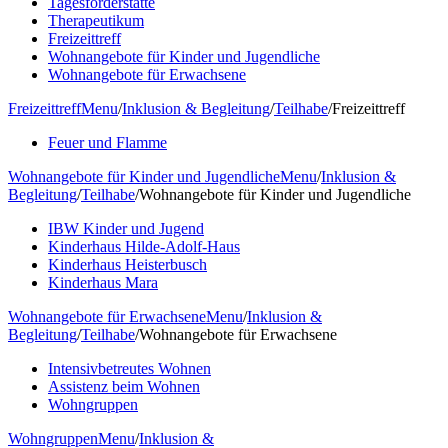
Tagesförderstätte
Therapeutikum
Freizeittreff
Wohnangebote für Kinder und Jugendliche
Wohnangebote für Erwachsene
Freizeittreff
Menu
/
Inklusion & Begleitung
/
Teilhabe
/
Freizeittreff
Feuer und Flamme
Wohnangebote für Kinder und Jugendliche
Menu
/
Inklusion &
Begleitung
/
Teilhabe
/
Wohnangebote für Kinder und Jugendliche
IBW Kinder und Jugend
Kinderhaus Hilde-Adolf-Haus
Kinderhaus Heisterbusch
Kinderhaus Mara
Wohnangebote für Erwachsene
Menu
/
Inklusion &
Begleitung
/
Teilhabe
/
Wohnangebote für Erwachsene
Intensivbetreutes Wohnen
Assistenz beim Wohnen
Wohngruppen
Wohngruppen
Menu
/
Inklusion &