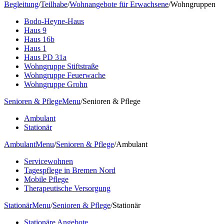
Begleitung
/
Teilhabe
/
Wohnangebote für Erwachsene
/
Wohngruppen
Bodo-Heyne-Haus
Haus 9
Haus 16b
Haus 1
Haus PD 31a
Wohngruppe Stiftstraße
Wohngruppe Feuerwache
Wohngruppe Grohn
Senioren & Pflege
Menu
/
Senioren & Pflege
Ambulant
Stationär
Ambulant
Menu
/
Senioren & Pflege
/
Ambulant
Servicewohnen
Tagespflege in Bremen Nord
Mobile Pflege
Therapeutische Versorgung
Stationär
Menu
/
Senioren & Pflege
/
Stationär
Stationäre Angebote