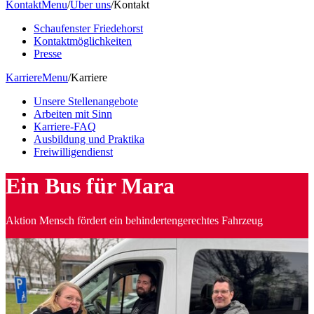
Kontakt
Menu
/
Über uns
/
Kontakt
Schaufenster Friedehorst
Kontaktmöglichkeiten
Presse
Karriere
Menu
/
Karriere
Unsere Stellenangebote
Arbeiten mit Sinn
Karriere-FAQ
Ausbildung und Praktika
Freiwilligendienst
Ein Bus für Mara
Aktion Mensch fördert ein behindertengerechtes Fahrzeug