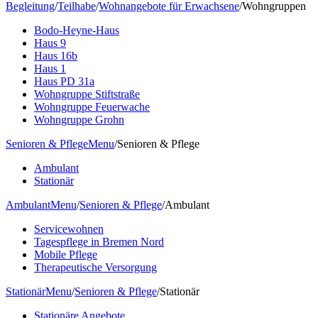
Begleitung
/
Teilhabe
/
Wohnangebote für Erwachsene
/
Wohngruppen
Bodo-Heyne-Haus
Haus 9
Haus 16b
Haus 1
Haus PD 31a
Wohngruppe Stiftstraße
Wohngruppe Feuerwache
Wohngruppe Grohn
Senioren & Pflege
Menu
/
Senioren & Pflege
Ambulant
Stationär
Ambulant
Menu
/
Senioren & Pflege
/
Ambulant
Servicewohnen
Tagespflege in Bremen Nord
Mobile Pflege
Therapeutische Versorgung
Stationär
Menu
/
Senioren & Pflege
/
Stationär
Stationäre Angebote