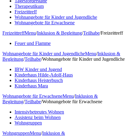
Tagesförderstätte
Therapeutikum
Freizeittreff
Wohnangebote für Kinder und Jugendliche
Wohnangebote für Erwachsene
Freizeittreff
Menu
/
Inklusion & Begleitung
/
Teilhabe
/
Freizeittreff
Feuer und Flamme
Wohnangebote für Kinder und Jugendliche
Menu
/
Inklusion &
Begleitung
/
Teilhabe
/
Wohnangebote für Kinder und Jugendliche
IBW Kinder und Jugend
Kinderhaus Hilde-Adolf-Haus
Kinderhaus Heisterbusch
Kinderhaus Mara
Wohnangebote für Erwachsene
Menu
/
Inklusion &
Begleitung
/
Teilhabe
/
Wohnangebote für Erwachsene
Intensivbetreutes Wohnen
Assistenz beim Wohnen
Wohngruppen
Wohngruppen
Menu
/
Inklusion &