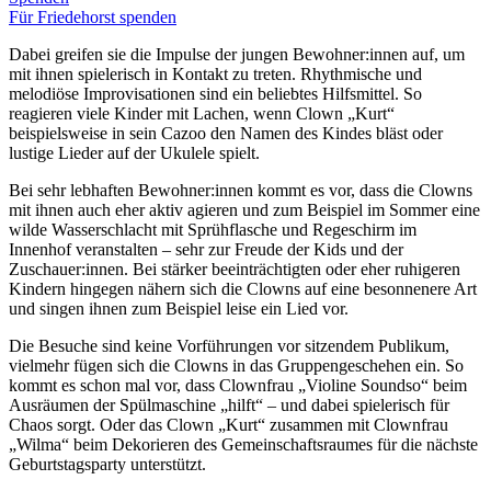
Für Friedehorst spenden
Dabei greifen sie die Impulse der jungen Bewohner:innen auf, um
mit ihnen spielerisch in Kontakt zu treten. Rhythmische und
melodiöse Improvisationen sind ein beliebtes Hilfsmittel. So
reagieren viele Kinder mit Lachen, wenn Clown „Kurt“
beispielsweise in sein Cazoo den Namen des Kindes bläst oder
lustige Lieder auf der Ukulele spielt.
Bei sehr lebhaften Bewohner:innen kommt es vor, dass die Clowns
mit ihnen auch eher aktiv agieren und zum Beispiel im Sommer eine
wilde Wasserschlacht mit Sprühflasche und Regeschirm im
Innenhof veranstalten – sehr zur Freude der Kids und der
Zuschauer:innen. Bei stärker beeinträchtigten oder eher ruhigeren
Kindern hingegen nähern sich die Clowns auf eine besonnenere Art
und singen ihnen zum Beispiel leise ein Lied vor.
Die Besuche sind keine Vorführungen vor sitzendem Publikum,
vielmehr fügen sich die Clowns in das Gruppengeschehen ein. So
kommt es schon mal vor, dass Clownfrau „Violine Soundso“ beim
Ausräumen der Spülmaschine „hilft“ – und dabei spielerisch für
Chaos sorgt. Oder das Clown „Kurt“ zusammen mit Clownfrau
„Wilma“ beim Dekorieren des Gemeinschaftsraumes für die nächste
Geburtstagsparty unterstützt.