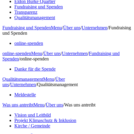
Eldon Burke Quartier
Fundraising und Spenden
Transparenz
Qualitätsmanagement
Fundraising und Spenden
Menu
/
Über uns
/
Unternehmen
/
Fundraising
und Spenden
online-spenden
online-spenden
Menu
/
Über uns
/
Unternehmen
/
Fundraising und
Spenden
/
online-spenden
Danke für die Spende
Qualitätsmanagement
Menu
/
Über
uns
/
Unternehmen
/
Qualitätsmanagement
Meldestelle
Was uns antreibt
Menu
/
Über uns
/
Was uns antreibt
Vision und Leitbild
Projekt Klimaschutz & Inklusion
Kirche / Gemeinde