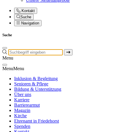
Unsere Stellenangebote
Kontakt
Suche
Navigation
Suche
Menu
Menu
Menu
Inklusion & Begleitung
Senioren & Pflege
Bildung & Unterstützung
Über uns
Karriere
Barrierearmut
Magazin
Kirche
Ehrenamt in Friedehorst
Spenden
Kontakt